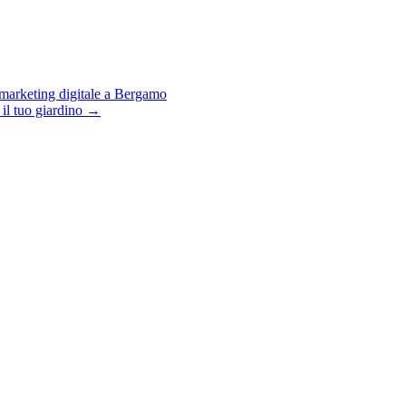
 marketing digitale a Bergamo
 il tuo giardino →