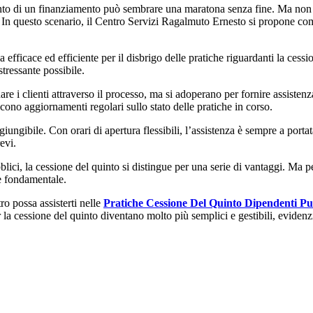
imento di un finanziamento può sembrare una maratona senza fine. Ma non 
. In questo scenario, il Centro Servizi Ragalmuto Ernesto si propone come
a efficace ed efficiente per il disbrigo delle pratiche riguardanti la cess
stressante possibile.
 i clienti attraverso il processo, ma si adoperano per fornire assistenza 
cono aggiornamenti regolari sullo stato delle pratiche in corso.
ungibile. Con orari di apertura flessibili, l’assistenza è sempre a port
evi.
blici, la cessione del quinto si distingue per una serie di vantaggi. Ma p
è fondamentale.
o possa assisterti nelle
Pratiche Cessione Del Quinto Dipendenti Pu
la cessione del quinto diventano molto più semplici e gestibili, evidenz