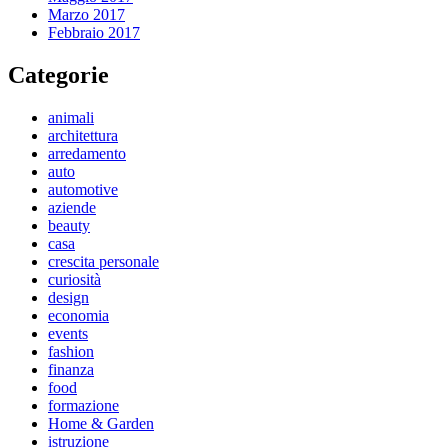
Marzo 2017
Febbraio 2017
Categorie
animali
architettura
arredamento
auto
automotive
aziende
beauty
casa
crescita personale
curiosità
design
economia
events
fashion
finanza
food
formazione
Home & Garden
istruzione