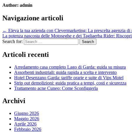
Author:
admin
Navigazione articoli
← Eleva la tua azienda con Clevermarketing: La prescelta agenzia di
La potenza nascosta delle Motoseghe e dei Tagliaerba Rider: Riscopri
Search for:
Articoli recenti
Arredamento casa completo Lago di Garda: guida su misura
Assorbenti industriali: guida rapida a scelta e intervento
Hotel Desenzano Garda: tariffe orarie e suite di Vips Motel
Strip out demolizioni: guida pratica a tempi, costi e sicurezza
Trattamento acne Cuneo: Come Sconfiggerla
Archivi
Giugno 2026
Maggio 2026
Aprile 2026
Febbraio 2026