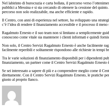
Nel labirinto di burocrazia e carta bollata, il percorso verso l’otten
pubblici a Messina e si sta cercando di ottenere la cessione del quinto
percorso non solo realizzabile, ma anche efficiente e rapido.
Il Centro, con anni di esperienza nel settore, ha sviluppato una strategi
c’è l’idea di rendere il finanziamento accessibile e il processo il meno 
Ragalmuto Ernesto e il suo team non si limitano a semplicemente guidare
conoscono come vitale sia mantenere i clienti informati e quindi fornis
Non solo, il Centro Servizi Ragalmuto Ernesto è anche facilmente raggi
facilmente reperibili e solitamente rispondono alle richieste in tempi br
Tra le varie soluzioni di finanziamento disponibili per i dipendenti pub
finanziamento, un partner come il Centro Servizi Ragalmuto Ernesto 
Se sei interessato a sapere di più e a comprendere meglio come il Centr
direttamente. Con il Centro Servizi Ragalmuto Ernesto, le pratiche per 
giusto al proprio fianco.