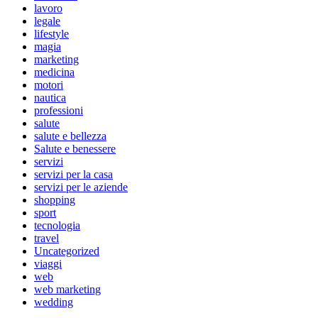
lavoro
legale
lifestyle
magia
marketing
medicina
motori
nautica
professioni
salute
salute e bellezza
Salute e benessere
servizi
servizi per la casa
servizi per le aziende
shopping
sport
tecnologia
travel
Uncategorized
viaggi
web
web marketing
wedding