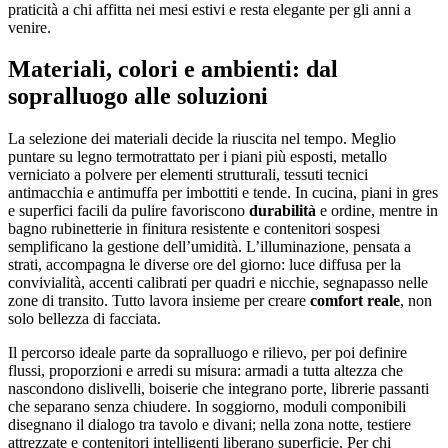
praticità a chi affitta nei mesi estivi e resta elegante per gli anni a
venire.
Materiali, colori e ambienti: dal
sopralluogo alle soluzioni
La selezione dei materiali decide la riuscita nel tempo. Meglio
puntare su legno termotrattato per i piani più esposti, metallo
verniciato a polvere per elementi strutturali, tessuti tecnici
antimacchia e antimuffa per imbottiti e tende. In cucina, piani in gres
e superfici facili da pulire favoriscono
durabilità
e ordine, mentre in
bagno rubinetterie in finitura resistente e contenitori sospesi
semplificano la gestione dell’umidità. L’illuminazione, pensata a
strati, accompagna le diverse ore del giorno: luce diffusa per la
convivialità, accenti calibrati per quadri e nicchie, segnapasso nelle
zone di transito. Tutto lavora insieme per creare
comfort reale
, non
solo bellezza di facciata.
Il percorso ideale parte da sopralluogo e rilievo, per poi definire
flussi, proporzioni e arredi su misura: armadi a tutta altezza che
nascondono dislivelli, boiserie che integrano porte, librerie passanti
che separano senza chiudere. In soggiorno, moduli componibili
disegnano il dialogo tra tavolo e divani; nella zona notte, testiere
attrezzate e contenitori intelligenti liberano superficie. Per chi