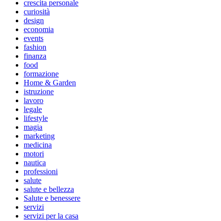
crescita personale
curiosità
design
economia
events
fashion
finanza
food
formazione
Home & Garden
istruzione
lavoro
legale
lifestyle
magia
marketing
medicina
motori
nautica
professioni
salute
salute e bellezza
Salute e benessere
servizi
servizi per la casa