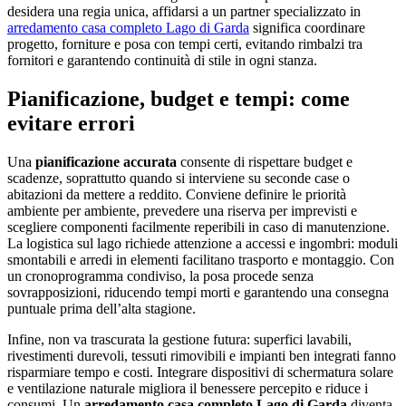
desidera una regia unica, affidarsi a un partner specializzato in
arredamento casa completo Lago di Garda
significa coordinare
progetto, forniture e posa con tempi certi, evitando rimbalzi tra
fornitori e garantendo continuità di stile in ogni stanza.
Pianificazione, budget e tempi: come
evitare errori
Una
pianificazione accurata
consente di rispettare budget e
scadenze, soprattutto quando si interviene su seconde case o
abitazioni da mettere a reddito. Conviene definire le priorità
ambiente per ambiente, prevedere una riserva per imprevisti e
scegliere componenti facilmente reperibili in caso di manutenzione.
La logistica sul lago richiede attenzione a accessi e ingombri: moduli
smontabili e arredi in elementi facilitano trasporto e montaggio. Con
un cronoprogramma condiviso, la posa procede senza
sovrapposizioni, riducendo tempi morti e garantendo una consegna
puntuale prima dell’alta stagione.
Infine, non va trascurata la gestione futura: superfici lavabili,
rivestimenti durevoli, tessuti rimovibili e impianti ben integrati fanno
risparmiare tempo e costi. Integrare dispositivi di schermatura solare
e ventilazione naturale migliora il benessere percepito e riduce i
consumi. Un
arredamento casa completo Lago di Garda
diventa