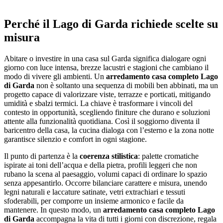
Perché il Lago di Garda richiede scelte su
misura
Abitare o investire in una casa sul Garda significa dialogare ogni
giorno con luce intensa, brezze lacustri e stagioni che cambiano il
modo di vivere gli ambienti. Un
arredamento casa completo Lago
di Garda
non è soltanto una sequenza di mobili ben abbinati, ma un
progetto capace di valorizzare viste, terrazze e porticati, mitigando
umidità e sbalzi termici. La chiave è trasformare i vincoli del
contesto in opportunità, scegliendo finiture che durano e soluzioni
attente alla funzionalità quotidiana. Così il soggiorno diventa il
baricentro della casa, la cucina dialoga con l’esterno e la zona notte
garantisce silenzio e comfort in ogni stagione.
Il punto di partenza è la
coerenza stilistica
: palette cromatiche
ispirate ai toni dell’acqua e della pietra, profili leggeri che non
rubano la scena al paesaggio, volumi capaci di ordinare lo spazio
senza appesantirlo. Occorre bilanciare carattere e misura, unendo
legni naturali e laccature satinate, vetri extrachiari e tessuti
sfoderabili, per comporre un insieme armonico e facile da
mantenere. In questo modo, un
arredamento casa completo Lago
di Garda
accompagna la vita di tutti i giorni con discrezione, regala