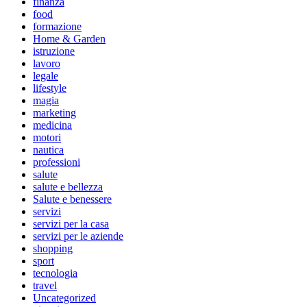
finanza
food
formazione
Home & Garden
istruzione
lavoro
legale
lifestyle
magia
marketing
medicina
motori
nautica
professioni
salute
salute e bellezza
Salute e benessere
servizi
servizi per la casa
servizi per le aziende
shopping
sport
tecnologia
travel
Uncategorized