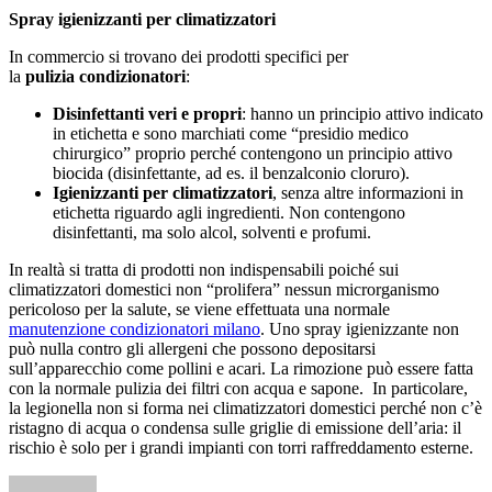
Spray igienizzanti per climatizzatori
In commercio si trovano dei prodotti specifici per
la
pulizia
condizionatori
:
Disinfettanti veri e propri
: hanno un principio attivo indicato
in etichetta e sono marchiati come “presidio medico
chirurgico” proprio perché contengono un principio attivo
biocida (disinfettante, ad es. il benzalconio cloruro).
Igienizzanti per climatizzatori
, senza altre informazioni in
etichetta riguardo agli ingredienti. Non contengono
disinfettanti, ma solo alcol, solventi e profumi.
In realtà si tratta di prodotti non indispensabili poiché sui
climatizzatori domestici non “prolifera” nessun microrganismo
pericoloso per la salute, se viene effettuata una normale
manutenzione condizionatori milano
. Uno spray igienizzante non
può nulla contro gli allergeni che possono depositarsi
sull’apparecchio come pollini e acari. La rimozione può essere fatta
con la normale pulizia dei filtri con acqua e sapone. In particolare,
la legionella non si forma nei climatizzatori domestici perché non c’è
ristagno di acqua o condensa sulle griglie di emissione dell’aria: il
rischio è solo per i grandi impianti con torri raffreddamento esterne.